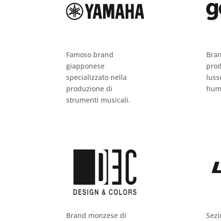
Famoso brand
Bran
giapponese
prod
specializzato nella
luss
produzione di
hum
strumenti musicali.
Brand monzese di
Sezi