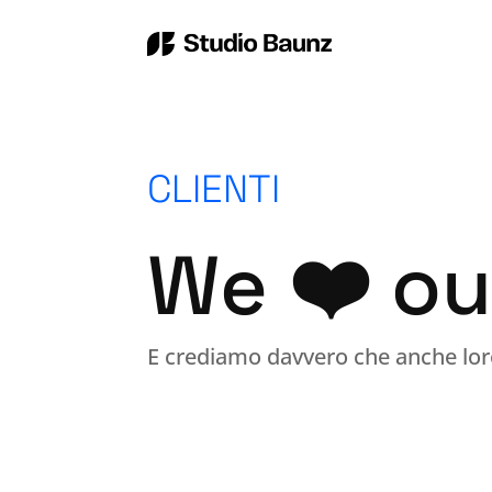
CLIENTI
We
❤️
ou
E crediamo davvero che anche loro