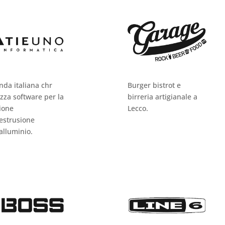
nda italiana chr
Burger bistrot e
izza software per la
birreria artigianale a
ione
Lecco.
’estrusione
’alluminio.