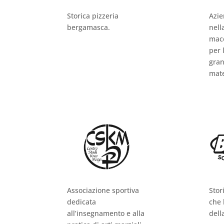
Storica pizzeria
Azie
bergamasca.
nell
macc
per 
gran
mater
Associazione sportiva
Stor
dedicata
che 
all’insegnamento e alla
dell