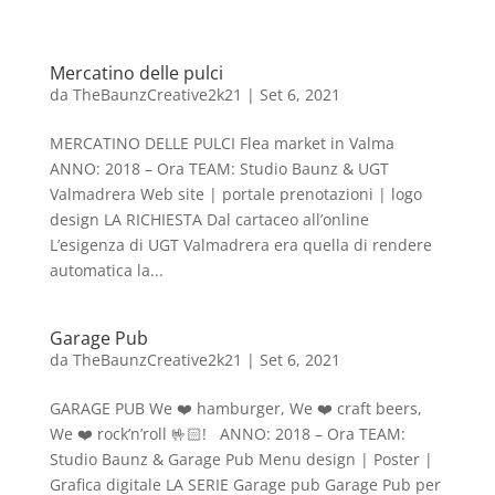
Mercatino delle pulci
da
TheBaunzCreative2k21
|
Set 6, 2021
MERCATINO DELLE PULCI Flea market in Valma
ANNO: 2018 – Ora TEAM: Studio Baunz & UGT
Valmadrera Web site | portale prenotazioni | logo
design LA RICHIESTA Dal cartaceo all’online
L’esigenza di UGT Valmadrera era quella di rendere
automatica la...
Garage Pub
da
TheBaunzCreative2k21
|
Set 6, 2021
GARAGE PUB We ❤️ hamburger, We ❤️ craft beers,
We ❤️ rock’n’roll 🤟🏻! ANNO: 2018 – Ora TEAM:
Studio Baunz & Garage Pub Menu design | Poster |
Grafica digitale LA SERIE Garage pub Garage Pub per